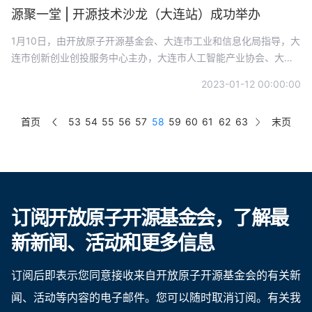
源聚一堂 | 开源技术沙龙（大连站）成功举办
1月10日，由开放原子开源基金会、大连市工业和信息化局指导，大
连市创新创业创投服务中心主办，大连市人工智能产业协会、大连
理工大学人工智能大连研究院、新工厂创客空间承办的“源聚一堂”开
2023-01-12 00:00:00
源技术沙龙（大连站）成功举办。本次活动是「源聚一堂」开源技
术沙龙系列活动的第五站，旨在普及开源理念、传播开源知识，搭
首页
53
54
55
56
57
58
59
60
61
62
63
末页
建开源领域的交流合作平台。
订阅开放原子开源基金会，了解最
新新闻、活动和更多信息
订阅后即表示您同意接收来自开放原子开源基金会的有关新
闻、活动等内容的电子邮件。您可以随时取消订阅。有关我