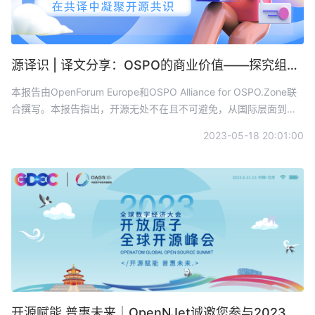
源译识 | 译文分享：OSPO的商业价值——探究组织创建、维护和发展开源办公室（OSPO）的动机
本报告由OpenForum Europe和OSPO Alliance for OSPO.Zone联
合撰写。本报告指出，开源无处不在且不可避免，从国际层面到地
方层面的各级政府都有以战略的视角思考开源的趋势，且越来越多
2023-05-18 20:01:00
政府信息部门选择开源项目办公室（OSPO）并将其作为实现政治
目标和公民诉求的解决方案。
开源赋能 普惠未来｜OpenNJet诚邀您参与2023开放原子全球开源峰会