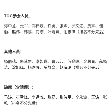
TOC参会人员：
谭中意、张军、郑伟波、许勇、张烨、罗文江、贾霖、谢
渤、熊伟、韩鹏、尚璇、叶晓宾、谢志锋（排名不分先后）
其他人员：
杨丽蕴、朱其罡、李智琪、曹云菲、蓝登峰、金思涵、薛杨
洁、涂旭辉、杨煦庭、蔡舒豪、赵海玲（排名不分先后）
缺席（含请假）：
马涛、石雪峰、李远威、张磊、张伟军、仝永波、王涛、张
乾（排名不分先后）