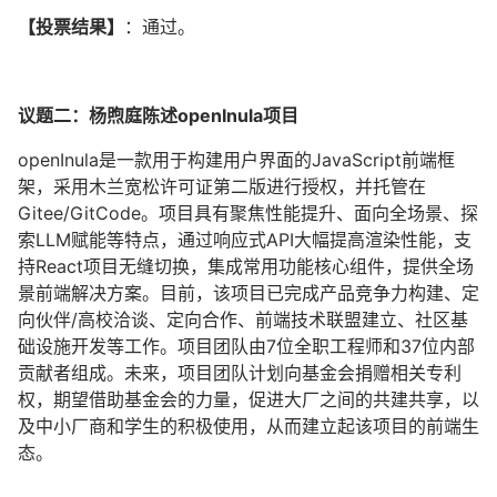
【投票结果】
：通过。
议题二：杨煦庭陈述openInula项目
openInula是一款用于构建用户界面的JavaScript前端框
架，采用木兰宽松许可证第二版进行授权，并托管在
Gitee/GitCode。项目具有聚焦性能提升、面向全场景、探
索LLM赋能等特点，通过响应式API大幅提高渲染性能，支
持React项目无缝切换，集成常用功能核心组件，提供全场
景前端解决方案。目前，该项目已完成产品竞争力构建、定
向伙伴/高校洽谈、定向合作、前端技术联盟建立、社区基
础设施开发等工作。项目团队由7位全职工程师和37位内部
贡献者组成。未来，项目团队计划向基金会捐赠相关专利
权，期望借助基金会的力量，促进大厂之间的共建共享，以
及中小厂商和学生的积极使用，从而建立起该项目的前端生
态。