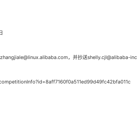
日
e@linux.alibaba.com，并抄送shelly.cjl@alibaba-in
：
/competitionInfo?id=8aff7160f0a511ed99d49fc42bfa011c