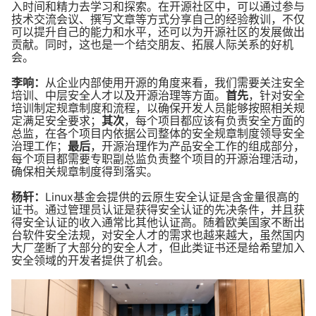
入时间和精力去学习和探索。在开源社区中，可以通过参与
技术交流会议、撰写文章等方式分享自己的经验教训，不仅
可以提升自己的能力和水平，还可以为开源社区的发展做出
贡献。同时，这也是一个结交朋友、拓展人际关系的好机
会。
李响：
从企业内部使用开源的角度来看，我们需要关注安全
培训、中层安全人才以及开源治理等方面。
首先
，针对安全
培训制定规章制度和流程，以确保开发人员能够按照相关规
定满足安全要求；
其次
，每个项目都应该有负责安全方面的
总监，在各个项目内依据公司整体的安全规章制度领导安全
治理工作；
最后
，开源治理作为产品安全工作的组成部分，
每个项目都需要专职副总监负责整个项目的开源治理活动，
确保相关规章制度得到落实。
杨轩：
Linux基金会提供的云原生安全认证是含金量很高的
证书。通过管理员认证是获得安全认证的先决条件，并且获
得安全认证的收入通常比其他认证高。随着欧美国家不断出
台软件安全法规，对安全人才的需求也越来越大，虽然国内
大厂垄断了大部分的安全人才，但此类证书还是给希望加入
安全领域的开发者提供了机会。