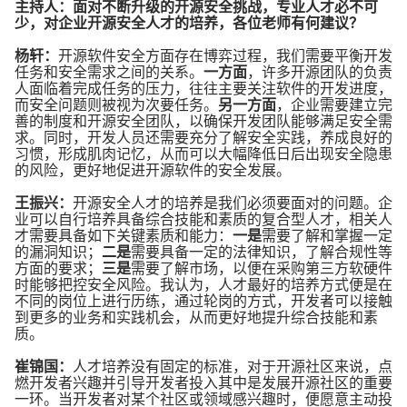
主持人：面对不断升级的开源安全挑战，专业人才必不可
少，对企业开源安全人才的培养，各位老师有何建议？
杨轩：
开源软件安全方面存在博弈过程，我们需要平衡开发
任务和安全需求之间的关系。
一方面
，许多开源团队的负责
人面临着完成任务的压力，往往主要关注软件的开发进度，
而安全问题则被视为次要任务。
另一方面
，企业需要建立完
善的制度和开源安全团队，以确保开发团队能够满足安全需
求。同时，开发人员还需要充分了解安全实践，养成良好的
习惯，形成肌肉记忆，从而可以大幅降低日后出现安全隐患
的风险，更好地促进开源软件的安全发展。
王振兴：
开源安全人才的培养是我们必须要面对的问题。企
业可以自行培养具备综合技能和素质的复合型人才，相关人
才需要具备如下关键素质和能力：
一是
需要了解和掌握一定
的漏洞知识；
二是
需要具备一定的法律知识，了解合规性等
方面的要求；
三是
需要了解市场，以便在采购第三方软硬件
时能够把控安全风险。我认为，人才最好的培养方式便是在
不同的岗位上进行历练，通过轮岗的方式，开发者可以接触
到更多的业务和实践机会，从而更好地提升综合技能和素
质。
崔锦国：
人才培养没有固定的标准，对于开源社区来说，点
燃开发者兴趣并引导开发者投入其中是发展开源社区的重要
一环。当开发者对某个社区或领域感兴趣时，便愿意主动投