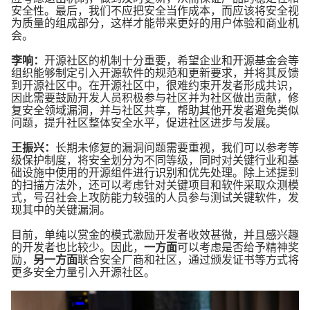
安全性。最后，我们不应把安全当作成本，而应该将安全视
为质量的组成部分，这样才能带来更好的用户体验和商业机
会。
李响：
开源社区的机制十分重要，希望企业和开源基金会等
组织能够制定引入开源软件的规范和更新要求，并将其反馈
到开源社区中。在开源社区中，很难约束开发者形成共识，
因此需要鼓励开发人员积极参与社区并为社区做出贡献，修
复安全领域漏洞，并与社区共享，帮助其他开发者避免类似
问题，提升社区整体安全水平，促进社区进步与发展。
王振兴：
长期未修复的漏洞问题需要重视，我们可以参考等
级保护制度，将安全划分为不同等级，同时对关键行业和基
础设施中使用的开源组件进行识别和优先处理。除上述提到
的扫描方法外，还可以考虑针对关键项目和软件采取众测模
式，号召社会上攻防能力较强的人员参与测试关键软件，发
现其中的关键漏洞。
目前，单纯以赏金的模式激励开发者收效甚微，并且感兴趣
的开发者也比较少。因此，
一方面
可以考虑是否给予精神奖
励，
另一方面
联合安全厂商和社区，通过颁发证书等方式将
更多安全力量引入开源社区。