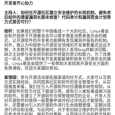
开发者齐心协力
主持人：如何在开源社区建立安全维护的长效机制，避免老
旧组件的遗留漏洞长期未修复？代码审计和漏洞赏金计划等
方式是否可行？
杨轩：
如果我们把整个中国看成一个大的社区，Linux基金
会和开放原子开源基金会可以携手借鉴消费者委员会的模
式，让开源软件的开发者也能拥有发现漏洞并报告的机制。
另外，我认为中国参与开源安全领域的开发者数量还远远不
够，大多数开发者都是被动等待别人发现bug并解决问题，
缺乏主动参与安全研究和软件修复的意识和能力。为了改善
这一状况，我呼吁所有开发者都能够积极参与开源安全的建
设，Linux基金会提供了一些帮助大家提高开源安全方面的
免费课程，欢迎大家踊跃参加。
崔锦国：
参与开源活动是拓展渠道的好方式，大家可以互相
交流实践经验，共同提高社区和软件的安全管理水平。从实
践角度来看，我们在引入开源软件时应遵循系统性规则，从
开源软件的官方社区下载或引用，避免引入被投毒或被污染
的软件。在建立了开源软件合规管理规范的企业，开发人员
对开源软件的使用一般需要申请并经过评估后才能使用。此
外，还需要对引入的开源软件进行生命周期管理，定期对其
进行评估和治理。与此同时，对于老旧缺乏维护的开源软件
应考虑退出机制，做到及时更新，从而保证产品的稳定性和