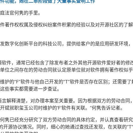
件功能，她在二审阶段做了大量事实查明工作
庭法官何隽的手里。
件著作权权属及侵权纠纷案件积累的经验以及对开源社区的了解
发数字化创新平台的科技公司，提供给客户的是应用研发环境，
的开源软件，通常已经包含了除发布者之外其他开源软件爱好者的
原单位之间存在的劳动合同就认定原单位就对软件拥有著作权似乎
的“F”软件与他自己开发的“T”软件是否存在区别；还需要了解，
这些事实都需要进一步查证。
语言解释清楚，对办理本案至关重要。因为根据双方的劳动合同，
张开斌就职玺玉公司时维护的‘F’软件有关联。”何隽告诉记者。
何隽已经充分研究了双方劳动合同的具体约定，并认真查看研究
Hub的开源协议情况。同时，细心的她通过查找还发现，在关联的“