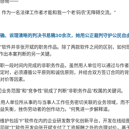
感慨——
作为一名法律工作者才能和我一个老‘码农’无障碍交流。”
确、说理清晰的判决书易稿30余次，她用公正裁判守护公民自
T”软件并非张开斌的职务作品。除了两款软件之间的区别，如何
了作出本案判断的另一关键。
职一段时间内完成的非职务作品，虽然用人单位可以通过与作者
定时，必须遵循公平原则和诚信原则，并结合双方签订合同的背
对价等因素。
业务范围”和“竞争性”就成了判断“非职务作品”权属的关键词。
限于用人单位所从事的与当事人工作任务密切关联的业务领域，而
益失衡，挫伤劳动者的创作动力。”何隽进一步解释道。
维护包括“F”软件在内的企业研发数字化创新平台，开发在线绘图
司就“T”软件开发向张开斌支付了工资报酬之外的合理对价，基于