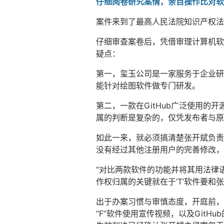
仔细阅卷研究案情，亲自操作比对软
案件来到了最高人民法院知识产权法
仔细审查案卷后，凭借审理计算机软
疑点：
第一，玺玉公司是一家服务于企业研
能针对绘图软件做专门研发。
第二，一款在GitHub广泛使用
属的判断是复杂的，仅凭发布者与
如此一来，就必须搞清楚张开斌负责维护
没有经过其他注册用户的完善修改，
“对比两款软件的功能并将其用法律
作权归属的关键就在于‘T’软件要和
出于办案习惯与审慎态度，开庭前，
“F”软件使用宣传视频，以及Git