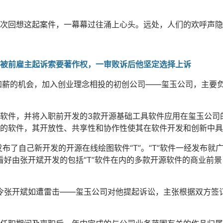
次回想这起案件，一幕幕过往涌上心头。远处，人们的欢呼声隐
被前雇主起诉索要著作权，一审败诉后他坚定选择上诉
加薪的机会，加入创业理念相投的初创公司——玺玉公司，主要负
软件，并将入职前开发的3款开源基础工具软件应用在玺玉公司
的软件，其开放性、共享性和协作性使其在软件开发和创新中具
网站发布了自己新开发的开源在线绘图软件“T”。“T”软件一经发布就
界看好由张开斌开发的包括“T”软件在内的多款开源软件的商业前
，令张开斌如遭雷击——玺玉公司对他提起诉讼，主张根据双方签订