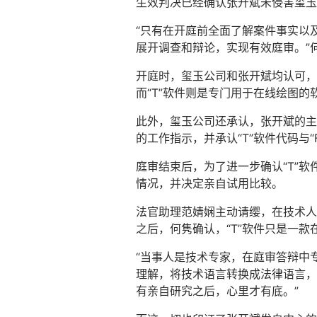
生效判决已经确认张开斌未侵害玺玉
“只有在开庭前全面了解案件事实以
展开调查和辩论，实现有效庭审。”
开庭时，玺玉公司和张开斌均认可，
而“T”软件则是专门用于在线绘图的
此外，玺玉公司还承认，张开斌的主
的工作指示，并承认“T”软件代码与“
庭审结束后，为了进一步确认“T”软
情况，并决定亲自试用比较。
法官助理范婧娴主动请缨，在技术人员
之后，何隽确认，“T”软件只是一款
“当事人是技术专家，在庭审答辩中
理解，将技术语言转换成法律语言，
有亲自研究之后，心里才有底。”