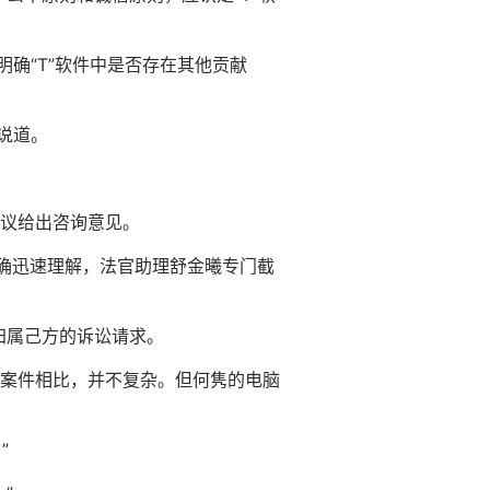
明确“T”软件中是否存在其他贡献
说道。
议给出咨询意见。
准确迅速理解，法官助理舒金曦专门截
归属己方的诉讼请求。
案件相比，并不复杂。但何隽的电脑
。
”