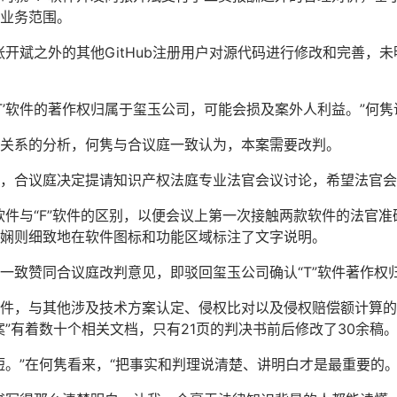
业务范围。
张开斌之外的其他GitHub注册用户对源代码进行修改和完善，未
T’软件的著作权归属于玺玉公司，可能会损及案外人利益。”何隽
关系的分析，何隽与合议庭一致认为，本案需要改判。
，合议庭决定提请知识产权法庭专业法官会议讨论，希望法官会
”软件与“F”软件的区别，以便会议上第一次接触两款软件的法官
娴则细致地在软件图标和功能区域标注了文字说明。
一致赞同合议庭改判意见，即驳回玺玉公司确认“T”软件著作权
件，与其他涉及技术方案认定、侵权比对以及侵权赔偿额计算的
”有着数十个相关文档，只有21页的判决书前后修改了30余稿
短。”在何隽看来，“把事实和判理说清楚、讲明白才是最重要的。