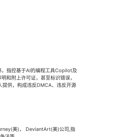
书，指控基于AI的编程工具Copilot及
权声明和附上许可证，甚至标识错误，
人提供，构成违反DMCA、违反开源
ey(美)， DeviantArt(美)公司,指
当竞争法等。