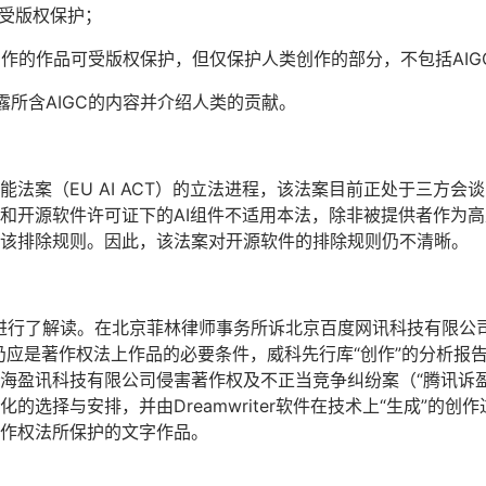
不受版权保护；
创作的作品可受版权保护，但仅保护人类创作的部分，不包括AIG
露所含AIGC的内容并介绍人类的贡献。
法案（EU AI ACT）的立法进程，该法案目前正处于三方
源软件许可证下的AI组件不适用本法，除非被提供者作为高风险AI
该排除规则。因此，该法案对开源软件的排除规则仍不清晰。
例进行了解读。在北京菲林律师事务所诉北京百度网讯科技有限公
仍应是著作权法上作品的必要条件，威科先行库“创作”的分析报
海盈讯科技有限公司侵害著作权及不正当竞争纠纷案（“腾讯诉
的选择与安排，并由Dreamwriter软件在技术上“生成”的
作权法所保护的文字作品。