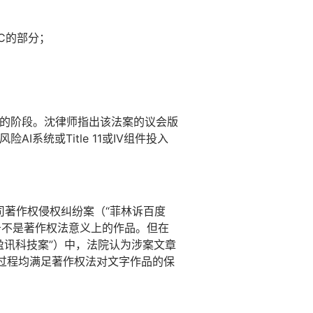
C的部分；
会谈的阶段。沈律师指出该法案的议会版
系统或Title 11或IV组件投入
司著作权侵权纠纷案（“菲林诉百度
告不是著作权法意义上的作品。但在
盈讯科技案”）中，法院认为涉案文章
创作过程均满足著作权法对文字作品的保