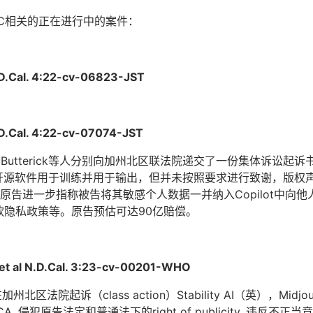
GC相关的正在进行中的案件：
 N.D.Cal. 4:22-cv-06823-JST
 N.D.Cal. 4:22-cv-07074-JST
hew Butterick等人分别向加州北区联法院递交了一份集体诉讼起诉
b上的开源软件用于训练并用于输出，但并未按照要求进行致谢，版
告进一步指称被告将其敏感个人数据一并纳入Copilot中向他
条款隐私政策等。原告预估可达90亿赔偿。
td. et al N.D.Cal. 3:23-cv-00201-WHO
区法院起诉（class action）Stability AI（英），Midjourn
侵犯原告法定和普通法下的right of publicity, 违反不正