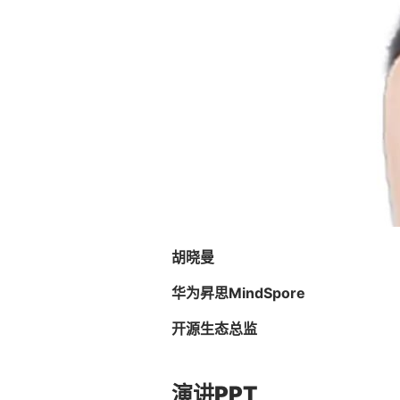
胡晓曼
华为昇思MindSpore
开源生态总监
演讲PPT