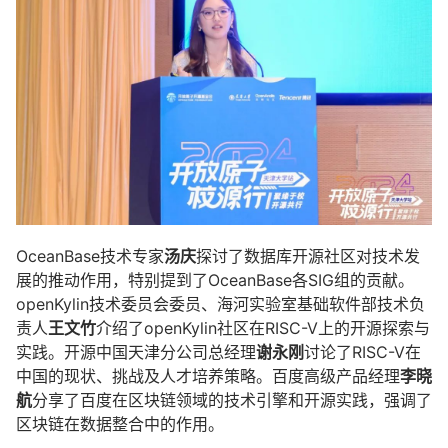
OceanBase技术专家
汤庆
探讨了数据库开源社区对技术发
展的推动作用，特别提到了OceanBase各SIG组的贡献。
openKylin技术委员会委员、海河实验室基础软件部技术负
责人
王文竹
介绍了openKylin社区在RISC-V上的开源探索与
实践。开源中国天津分公司总经理
谢永刚
讨论了RISC-V在
中国的现状、挑战及人才培养策略。百度高级产品经理
李晓
航
分享了百度在区块链领域的技术引擎和开源实践，强调了
区块链在数据整合中的作用。