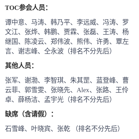
TOC
参会人员：
谭中意、马涛、韩乃平、李远威、冯涛、罗
文江、张烨、韩鹏、贾霖、张磊、王涛、杨
继国、陈凌云、郑伟波、熊伟、许勇、覃左
言、谢志峰、仝永波（排名不分先后）
其他人员：
张军、谢渤、李智琪、朱其罡、蓝登峰、曹
云菲、郭雪雯、张晓先、
Alex
、张路、王伶
卓、薛杨洁、孟宇光（排名不分先后）
缺席（含请假）：
石雪峰、叶晓宾、张乾 （排名不分先后）