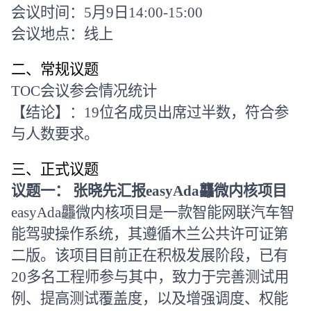
会议时间：
5
月
9
日
14:00-15:00
会议地点：线上
二、常规议题
TOC
会议参会情况统计
【结论】：
19
位名成员出席过半数，符合参
与人数要求。
三、正式议题
议题一： 张晓先汇报
easyAda
龘
微内核项目
easyAda
龘
微内核
项目是一款智能网联汽车智
能驾驶操作系统，其遵循木兰公共许可证第
二版。该项目目前正在积极发展阶段，已有
20
多名工程师参与其中，致力于完善测试用
例、提高测试覆盖度，以及增强调度、权能