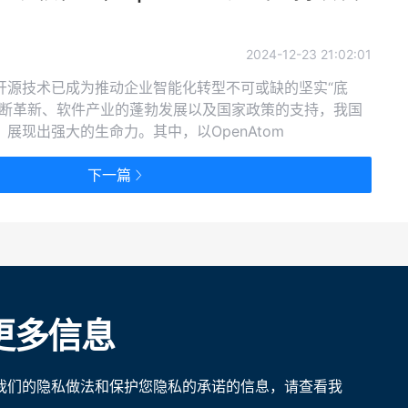
2024-12-23 21:02:01
开源技术已成为推动企业智能化转型不可或缺的坚实“底
不断革新、软件产业的蓬勃发展以及国家政策的支持，我国
展现出强大的生命力。其中，以OpenAtom
“openEuler”）为代表的基础软件开源社区，通过开放的治
以及国际化探索，已经成为开源操作系统的根社区，并且探
下一篇
展的创新之路。
更多信息
我们的隐私做法和保护您隐私的承诺的信息，请查看我